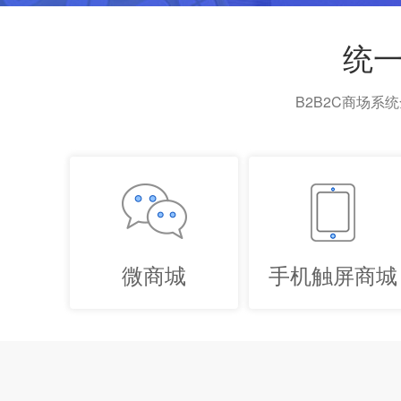
统
B2B2C商场系
微商城
手机触屏商城