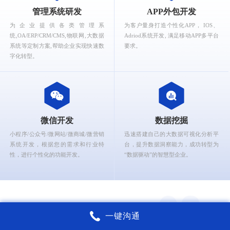
What can Ruizhi Interactive provide for you?
管理系统研发
APP外包开发
为企业提供各类管理系
为客户量身打造个性化APP， IOS、
统,OA/ERP/CRM/CMS,物联网,大数据
Adriod系统开发, 满足移动APP多平台
系统等定制方案,帮助企业实现快速数
要求。
字化转型。
微信开发
数据挖掘
小程序/公众号/微网站/微商城/微营销
迅速搭建自己的大数据可视化分析平
系统开发，根据您的需求和行业特
台，提升数据洞察能力，成功转型为
性，进行个性化的功能开发。
“数据驱动”的智慧型企业。
一键沟通
锐智互动核心能力