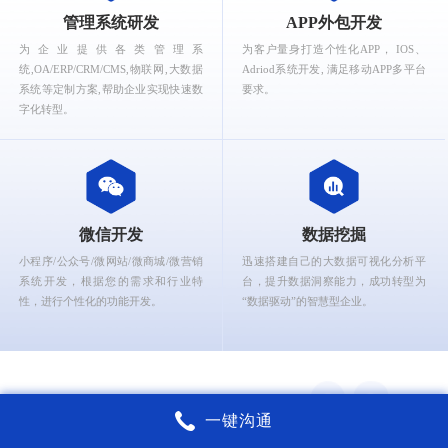
What can Ruizhi Interactive provide for you?
管理系统研发
APP外包开发
为企业提供各类管理系
为客户量身打造个性化APP， IOS、
统,OA/ERP/CRM/CMS,物联网,大数据
Adriod系统开发, 满足移动APP多平台
系统等定制方案,帮助企业实现快速数
要求。
字化转型。
微信开发
数据挖掘
小程序/公众号/微网站/微商城/微营销
迅速搭建自己的大数据可视化分析平
系统开发，根据您的需求和行业特
台，提升数据洞察能力，成功转型为
性，进行个性化的功能开发。
“数据驱动”的智慧型企业。
一键沟通
锐智互动核心能力