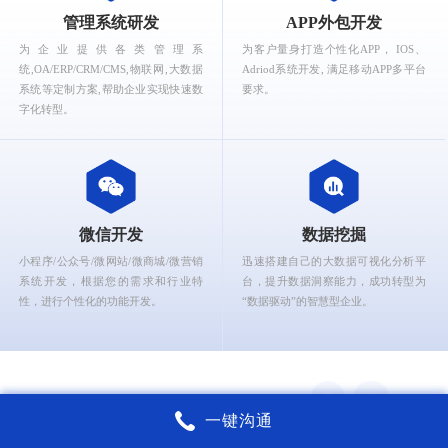
What can Ruizhi Interactive provide for you?
管理系统研发
APP外包开发
为企业提供各类管理系
为客户量身打造个性化APP， IOS、
统,OA/ERP/CRM/CMS,物联网,大数据
Adriod系统开发, 满足移动APP多平台
系统等定制方案,帮助企业实现快速数
要求。
字化转型。
微信开发
数据挖掘
小程序/公众号/微网站/微商城/微营销
迅速搭建自己的大数据可视化分析平
系统开发，根据您的需求和行业特
台，提升数据洞察能力，成功转型为
性，进行个性化的功能开发。
“数据驱动”的智慧型企业。
一键沟通
锐智互动核心能力