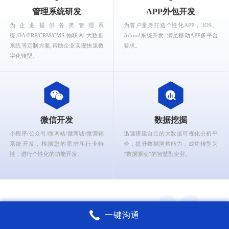
What can Ruizhi Interactive provide for you?
管理系统研发
APP外包开发
为企业提供各类管理系
为客户量身打造个性化APP， IOS、
统,OA/ERP/CRM/CMS,物联网,大数据
Adriod系统开发, 满足移动APP多平台
系统等定制方案,帮助企业实现快速数
要求。
字化转型。
微信开发
数据挖掘
小程序/公众号/微网站/微商城/微营销
迅速搭建自己的大数据可视化分析平
系统开发，根据您的需求和行业特
台，提升数据洞察能力，成功转型为
性，进行个性化的功能开发。
“数据驱动”的智慧型企业。
一键沟通
锐智互动核心能力