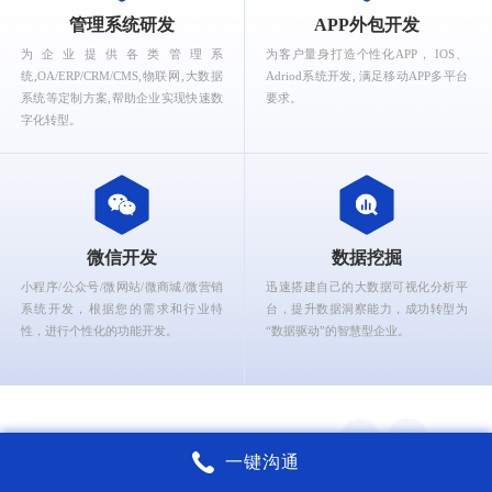
What can Ruizhi Interactive provide for you?
管理系统研发
APP外包开发
为企业提供各类管理系
为客户量身打造个性化APP， IOS、
统,OA/ERP/CRM/CMS,物联网,大数据
Adriod系统开发, 满足移动APP多平台
系统等定制方案,帮助企业实现快速数
要求。
字化转型。
微信开发
数据挖掘
小程序/公众号/微网站/微商城/微营销
迅速搭建自己的大数据可视化分析平
系统开发，根据您的需求和行业特
台，提升数据洞察能力，成功转型为
性，进行个性化的功能开发。
“数据驱动”的智慧型企业。
一键沟通
锐智互动核心能力