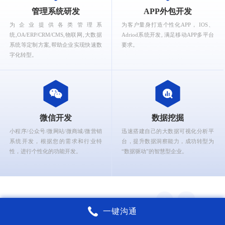
What can Ruizhi Interactive provide for you?
管理系统研发
APP外包开发
为企业提供各类管理系
为客户量身打造个性化APP， IOS、
统,OA/ERP/CRM/CMS,物联网,大数据
Adriod系统开发, 满足移动APP多平台
系统等定制方案,帮助企业实现快速数
要求。
字化转型。
微信开发
数据挖掘
小程序/公众号/微网站/微商城/微营销
迅速搭建自己的大数据可视化分析平
系统开发，根据您的需求和行业特
台，提升数据洞察能力，成功转型为
性，进行个性化的功能开发。
“数据驱动”的智慧型企业。
一键沟通
锐智互动核心能力