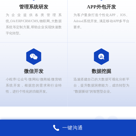
What can Ruizhi Interactive provide for you?
管理系统研发
APP外包开发
为企业提供各类管理系
为客户量身打造个性化APP， IOS、
统,OA/ERP/CRM/CMS,物联网,大数据
Adriod系统开发, 满足移动APP多平台
系统等定制方案,帮助企业实现快速数
要求。
字化转型。
微信开发
数据挖掘
小程序/公众号/微网站/微商城/微营销
迅速搭建自己的大数据可视化分析平
系统开发，根据您的需求和行业特
台，提升数据洞察能力，成功转型为
性，进行个性化的功能开发。
“数据驱动”的智慧型企业。
一键沟通
锐智互动核心能力