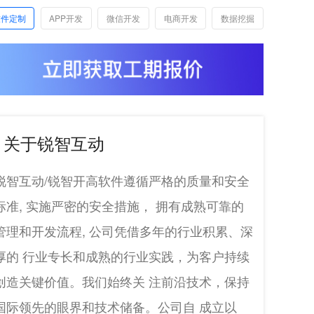
软件定制
APP开发
微信开发
电商开发
数据挖掘
关于锐智互动
锐智互动/锐智开高软件遵循严格的质量和安全
标准, 实施严密的安全措施， 拥有成熟可靠的
管理和开发流程, 公司凭借多年的行业积累、深
厚的 行业专长和成熟的行业实践，为客户持续
创造关键价值。我们始终关 注前沿技术，保持
国际领先的眼界和技术储备。公司自 成立以