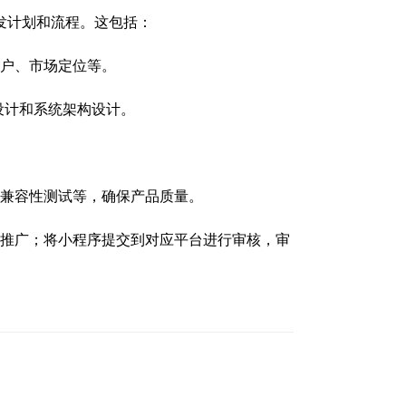
发计划和流程。这包括：
用户、市场定位等。
设计和系统架构设计。
、兼容性测试等，确保产品质量。
行推广；将小程序提交到对应平台进行审核，审