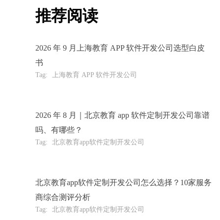
推荐阅读
2026 年 9 月上海教育 APP 软件开发公司选型白皮
书
Tag:
上海教育 APP 软件开发公司
2026 年 8 月｜北京教育 app 软件定制开发公司靠谱
吗、有哪些？
Tag:
北京教育app软件定制开发公司
北京教育app软件定制开发公司怎么选择？10家服务
商综合测评分析
Tag:
北京教育app软件定制开发公司