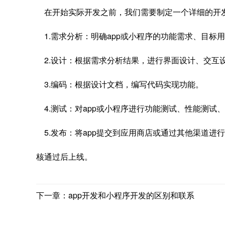
在开始实际开发之前，我们需要制定一个详细的开
1.需求分析：明确app或小程序的功能需求、目标
2.设计：根据需求分析结果，进行界面设计、交互
3.编码：根据设计文档，编写代码实现功能。
4.测试：对app或小程序进行功能测试、性能测试
5.发布：将app提交到应用商店或通过其他渠道进
核通过后上线。
下一章：app开发和小程序开发的区别和联系