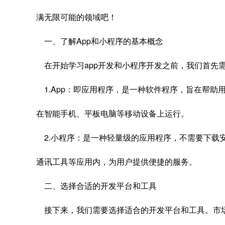
满无限可能的领域吧！
一、了解App和小程序的基本概念
在开始学习app开发和小程序开发之前，我们首先
1.App：即应用程序，是一种软件程序，旨在帮助
在智能手机、平板电脑等移动设备上运行。
2.小程序：是一种轻量级的应用程序，不需要下载
通讯工具等应用内，为用户提供便捷的服务。
二、选择合适的开发平台和工具
接下来，我们需要选择适合的开发平台和工具。市