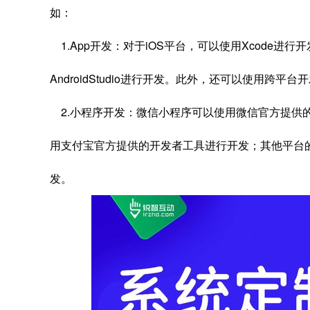
如：
1.App开发：对于iOS平台，可以使用Xcode进行开
AndroidStudio进行开发。此外，还可以使用跨平台开发框架
2.小程序开发：微信小程序可以使用微信官方提供
用支付宝官方提供的开发者工具进行开发；其他平台
发。