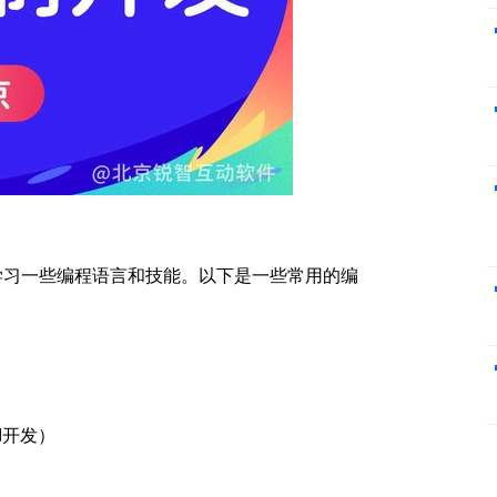
学习一些编程语言和技能。以下是一些常用的编
id开发）