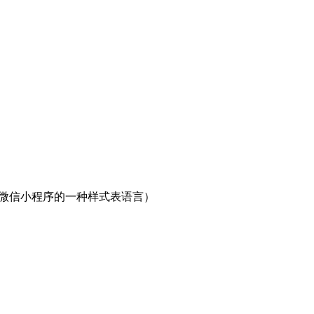
（微信小程序的一种样式表语言）