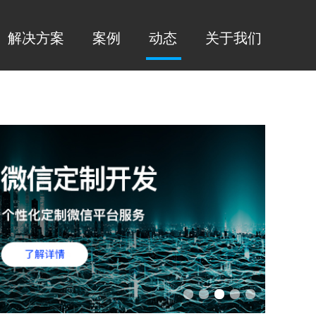
解决方案
案例
动态
关于我们