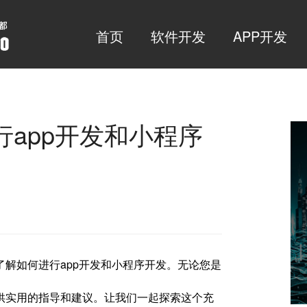
首页
软件开发
APP开发
app开发和小程序
解如何进行app开发和小程序开发。无论您是
供实用的指导和建议。让我们一起探索这个充