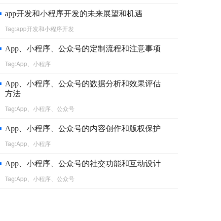
app开发和小程序开发的未来展望和机遇
Tag:app开发和小程序开发
App、小程序、公众号的定制流程和注意事项
Tag:App、小程序
App、小程序、公众号的数据分析和效果评估
方法
Tag:App、小程序、公众号
App、小程序、公众号的内容创作和版权保护
Tag:App、小程序
App、小程序、公众号的社交功能和互动设计
Tag:App、小程序、公众号