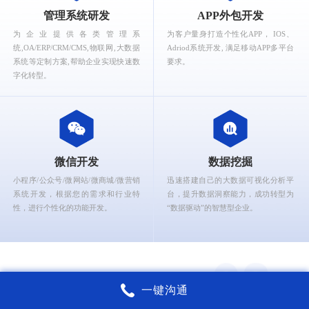
What can Ruizhi Interactive provide for you?
管理系统研发
APP外包开发
为企业提供各类管理系
为客户量身打造个性化APP， IOS、
统,OA/ERP/CRM/CMS,物联网,大数据
Adriod系统开发, 满足移动APP多平台
系统等定制方案,帮助企业实现快速数
要求。
字化转型。
微信开发
数据挖掘
小程序/公众号/微网站/微商城/微营销
迅速搭建自己的大数据可视化分析平
系统开发，根据您的需求和行业特
台，提升数据洞察能力，成功转型为
性，进行个性化的功能开发。
“数据驱动”的智慧型企业。
一键沟通
锐智互动核心能力