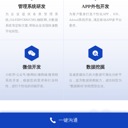
What can Ruizhi Interactive provide for you?
管理系统研发
APP外包开发
为企业提供各类管理系
为客户量身打造个性化APP， IOS、
统,OA/ERP/CRM/CMS,物联网,大数据
Adriod系统开发, 满足移动APP多平台
系统等定制方案,帮助企业实现快速数
要求。
字化转型。
微信开发
数据挖掘
小程序/公众号/微网站/微商城/微营销
迅速搭建自己的大数据可视化分析平
系统开发，根据您的需求和行业特
台，提升数据洞察能力，成功转型为
性，进行个性化的功能开发。
“数据驱动”的智慧型企业。
一键沟通
锐智互动核心能力