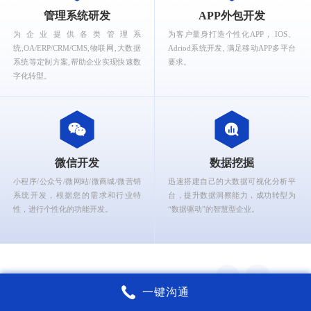
What can Ruizhi Interactive provide for you?
管理系统研发
APP外包开发
为企业提供各类管理系
为客户量身打造个性化APP， IOS、
统,OA/ERP/CRM/CMS,物联网,大数据
Adriod系统开发, 满足移动APP多平台
系统等定制方案,帮助企业实现快速数
要求。
字化转型。
微信开发
数据挖掘
小程序/公众号/微网站/微商城/微营销
迅速搭建自己的大数据可视化分析平
系统开发，根据您的需求和行业特
台，提升数据洞察能力，成功转型为
性，进行个性化的功能开发。
“数据驱动”的智慧型企业。
一键沟通
锐智互动核心能力