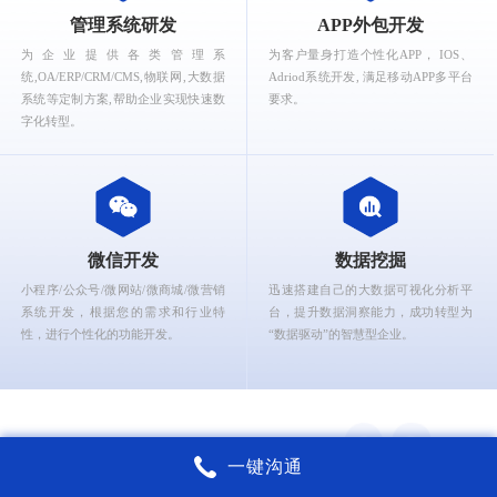
What can Ruizhi Interactive provide for you?
管理系统研发
APP外包开发
为企业提供各类管理系
为客户量身打造个性化APP， IOS、
统,OA/ERP/CRM/CMS,物联网,大数据
Adriod系统开发, 满足移动APP多平台
系统等定制方案,帮助企业实现快速数
要求。
字化转型。
微信开发
数据挖掘
小程序/公众号/微网站/微商城/微营销
迅速搭建自己的大数据可视化分析平
系统开发，根据您的需求和行业特
台，提升数据洞察能力，成功转型为
性，进行个性化的功能开发。
“数据驱动”的智慧型企业。
一键沟通
锐智互动核心能力