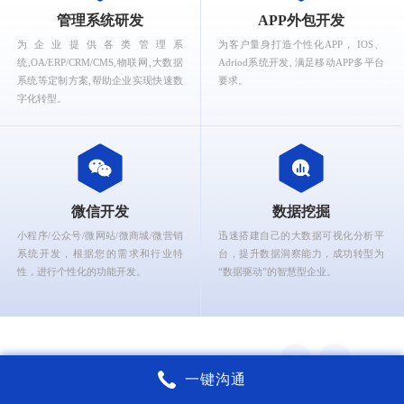
What can Ruizhi Interactive provide for you?
管理系统研发
APP外包开发
为企业提供各类管理系
为客户量身打造个性化APP， IOS、
统,OA/ERP/CRM/CMS,物联网,大数据
Adriod系统开发, 满足移动APP多平台
系统等定制方案,帮助企业实现快速数
要求。
字化转型。
微信开发
数据挖掘
小程序/公众号/微网站/微商城/微营销
迅速搭建自己的大数据可视化分析平
系统开发，根据您的需求和行业特
台，提升数据洞察能力，成功转型为
性，进行个性化的功能开发。
“数据驱动”的智慧型企业。
一键沟通
锐智互动核心能力