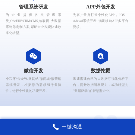
What can Ruizhi Interactive provide for you?
管理系统研发
APP外包开发
为企业提供各类管理系
为客户量身打造个性化APP， IOS、
统,OA/ERP/CRM/CMS,物联网,大数据
Adriod系统开发, 满足移动APP多平台
系统等定制方案,帮助企业实现快速数
要求。
字化转型。
微信开发
数据挖掘
小程序/公众号/微网站/微商城/微营销
迅速搭建自己的大数据可视化分析平
系统开发，根据您的需求和行业特
台，提升数据洞察能力，成功转型为
性，进行个性化的功能开发。
“数据驱动”的智慧型企业。
一键沟通
锐智互动核心能力