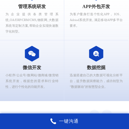
What can Ruizhi Interactive provide for you?
管理系统研发
APP外包开发
为企业提供各类管理系
为客户量身打造个性化APP， IOS、
统,OA/ERP/CRM/CMS,物联网,大数据
Adriod系统开发, 满足移动APP多平台
系统等定制方案,帮助企业实现快速数
要求。
字化转型。
微信开发
数据挖掘
小程序/公众号/微网站/微商城/微营销
迅速搭建自己的大数据可视化分析平
系统开发，根据您的需求和行业特
台，提升数据洞察能力，成功转型为
性，进行个性化的功能开发。
“数据驱动”的智慧型企业。
一键沟通
锐智互动核心能力