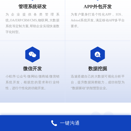
What can Ruizhi Interactive provide for you?
管理系统研发
APP外包开发
为企业提供各类管理系
为客户量身打造个性化APP， IOS、
统,OA/ERP/CRM/CMS,物联网,大数据
Adriod系统开发, 满足移动APP多平台
系统等定制方案,帮助企业实现快速数
要求。
字化转型。
微信开发
数据挖掘
小程序/公众号/微网站/微商城/微营销
迅速搭建自己的大数据可视化分析平
系统开发，根据您的需求和行业特
台，提升数据洞察能力，成功转型为
性，进行个性化的功能开发。
“数据驱动”的智慧型企业。
一键沟通
锐智互动核心能力