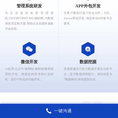
What can Ruizhi Interactive provide for you?
管理系统研发
APP外包开发
为企业提供各类管理系
为客户量身打造个性化APP， IOS、
统,OA/ERP/CRM/CMS,物联网,大数据
Adriod系统开发, 满足移动APP多平台
系统等定制方案,帮助企业实现快速数
要求。
字化转型。
微信开发
数据挖掘
小程序/公众号/微网站/微商城/微营销
迅速搭建自己的大数据可视化分析平
系统开发，根据您的需求和行业特
台，提升数据洞察能力，成功转型为
性，进行个性化的功能开发。
“数据驱动”的智慧型企业。
一键沟通
锐智互动核心能力