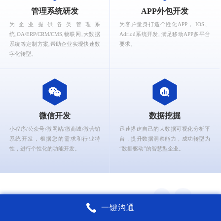
What can Ruizhi Interactive provide for you?
管理系统研发
APP外包开发
为企业提供各类管理系
为客户量身打造个性化APP， IOS、
统,OA/ERP/CRM/CMS,物联网,大数据
Adriod系统开发, 满足移动APP多平台
系统等定制方案,帮助企业实现快速数
要求。
字化转型。
微信开发
数据挖掘
小程序/公众号/微网站/微商城/微营销
迅速搭建自己的大数据可视化分析平
系统开发，根据您的需求和行业特
台，提升数据洞察能力，成功转型为
性，进行个性化的功能开发。
“数据驱动”的智慧型企业。
一键沟通
锐智互动核心能力