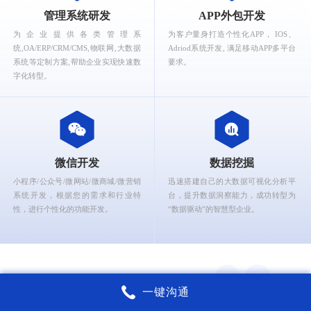
What can Ruizhi Interactive provide for you?
管理系统研发
APP外包开发
为企业提供各类管理系
为客户量身打造个性化APP， IOS、
统,OA/ERP/CRM/CMS,物联网,大数据
Adriod系统开发, 满足移动APP多平台
系统等定制方案,帮助企业实现快速数
要求。
字化转型。
微信开发
数据挖掘
小程序/公众号/微网站/微商城/微营销
迅速搭建自己的大数据可视化分析平
系统开发，根据您的需求和行业特
台，提升数据洞察能力，成功转型为
性，进行个性化的功能开发。
“数据驱动”的智慧型企业。
一键沟通
锐智互动核心能力