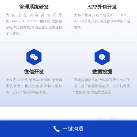
What can Ruizhi Interactive provide for you?
管理系统研发
APP外包开发
为企业提供各类管理系
为客户量身打造个性化APP， IOS、
统,OA/ERP/CRM/CMS,物联网,大数据
Adriod系统开发, 满足移动APP多平台
系统等定制方案,帮助企业实现快速数
要求。
字化转型。
微信开发
数据挖掘
小程序/公众号/微网站/微商城/微营销
迅速搭建自己的大数据可视化分析平
系统开发，根据您的需求和行业特
台，提升数据洞察能力，成功转型为
性，进行个性化的功能开发。
“数据驱动”的智慧型企业。
一键沟通
锐智互动核心能力