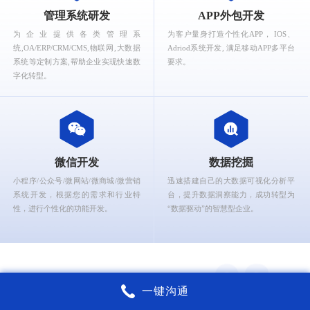
What can Ruizhi Interactive provide for you?
管理系统研发
APP外包开发
为企业提供各类管理系
为客户量身打造个性化APP， IOS、
统,OA/ERP/CRM/CMS,物联网,大数据
Adriod系统开发, 满足移动APP多平台
系统等定制方案,帮助企业实现快速数
要求。
字化转型。
微信开发
数据挖掘
小程序/公众号/微网站/微商城/微营销
迅速搭建自己的大数据可视化分析平
系统开发，根据您的需求和行业特
台，提升数据洞察能力，成功转型为
性，进行个性化的功能开发。
“数据驱动”的智慧型企业。
一键沟通
锐智互动核心能力