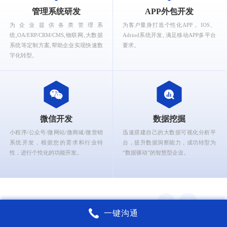
What can Ruizhi Interactive provide for you?
管理系统研发
APP外包开发
为企业提供各类管理系
为客户量身打造个性化APP， IOS、
统,OA/ERP/CRM/CMS,物联网,大数据
Adriod系统开发, 满足移动APP多平台
系统等定制方案,帮助企业实现快速数
要求。
字化转型。
微信开发
数据挖掘
小程序/公众号/微网站/微商城/微营销
迅速搭建自己的大数据可视化分析平
系统开发，根据您的需求和行业特
台，提升数据洞察能力，成功转型为
性，进行个性化的功能开发。
“数据驱动”的智慧型企业。
一键沟通
锐智互动核心能力