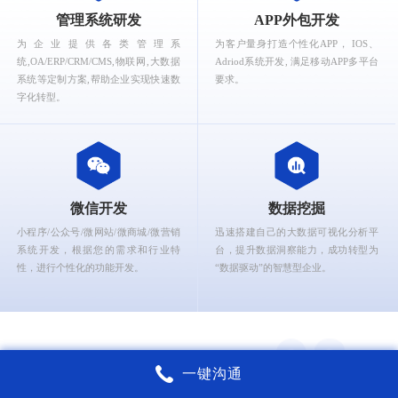
What can Ruizhi Interactive provide for you?
管理系统研发
APP外包开发
为企业提供各类管理系
为客户量身打造个性化APP， IOS、
统,OA/ERP/CRM/CMS,物联网,大数据
Adriod系统开发, 满足移动APP多平台
系统等定制方案,帮助企业实现快速数
要求。
字化转型。
微信开发
数据挖掘
小程序/公众号/微网站/微商城/微营销
迅速搭建自己的大数据可视化分析平
系统开发，根据您的需求和行业特
台，提升数据洞察能力，成功转型为
性，进行个性化的功能开发。
“数据驱动”的智慧型企业。
一键沟通
锐智互动核心能力