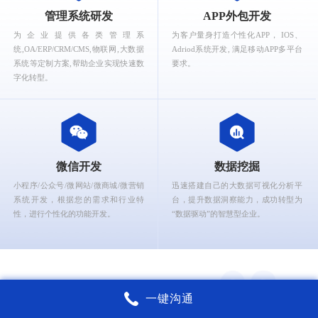
What can Ruizhi Interactive provide for you?
管理系统研发
APP外包开发
为企业提供各类管理系
为客户量身打造个性化APP， IOS、
统,OA/ERP/CRM/CMS,物联网,大数据
Adriod系统开发, 满足移动APP多平台
系统等定制方案,帮助企业实现快速数
要求。
字化转型。
微信开发
数据挖掘
小程序/公众号/微网站/微商城/微营销
迅速搭建自己的大数据可视化分析平
系统开发，根据您的需求和行业特
台，提升数据洞察能力，成功转型为
性，进行个性化的功能开发。
“数据驱动”的智慧型企业。
一键沟通
锐智互动核心能力