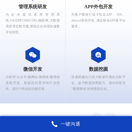
What can Ruizhi Interactive provide for you?
管理系统研发
APP外包开发
为企业提供各类管理系
为客户量身打造个性化APP， IOS、
统,OA/ERP/CRM/CMS,物联网,大数据
Adriod系统开发, 满足移动APP多平台
系统等定制方案,帮助企业实现快速数
要求。
字化转型。
微信开发
数据挖掘
小程序/公众号/微网站/微商城/微营销
迅速搭建自己的大数据可视化分析平
系统开发，根据您的需求和行业特
台，提升数据洞察能力，成功转型为
性，进行个性化的功能开发。
“数据驱动”的智慧型企业。
一键沟通
锐智互动核心能力