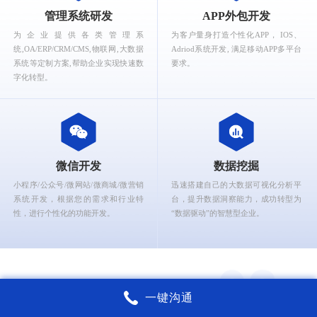
What can Ruizhi Interactive provide for you?
管理系统研发
APP外包开发
为企业提供各类管理系
为客户量身打造个性化APP， IOS、
统,OA/ERP/CRM/CMS,物联网,大数据
Adriod系统开发, 满足移动APP多平台
系统等定制方案,帮助企业实现快速数
要求。
字化转型。
微信开发
数据挖掘
小程序/公众号/微网站/微商城/微营销
迅速搭建自己的大数据可视化分析平
系统开发，根据您的需求和行业特
台，提升数据洞察能力，成功转型为
性，进行个性化的功能开发。
“数据驱动”的智慧型企业。
一键沟通
锐智互动核心能力