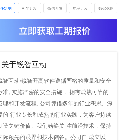
软件定制
APP开发
微信开发
电商开发
数据挖掘
关于锐智互动
锐智互动/锐智开高软件遵循严格的质量和安全
标准, 实施严密的安全措施， 拥有成熟可靠的
管理和开发流程, 公司凭借多年的行业积累、深
厚的 行业专长和成熟的行业实践，为客户持续
创造关键价值。我们始终关 注前沿技术，保持
国际领先的眼界和技术储备。公司自 成立以