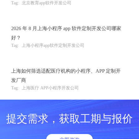
Tag:
北京教育app软件开发公司
2026 年 8 月上海小程序 app 软件定制开发公司哪家
好？
Tag:
上海小程序app软件定制开发公司
上海如何筛选适配医疗机构的小程序、APP 定制开
发厂商
Tag:
上海医疗 APP小程序开发公司
提交需求，获取工期与报价