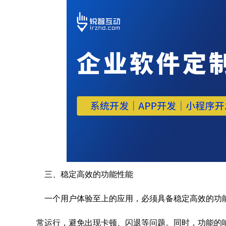
三、稳定高效的功能性能
一个用户体验至上的应用，必须具备稳定高效的功能
常运行，避免出现卡顿、闪退等问题。同时，功能的