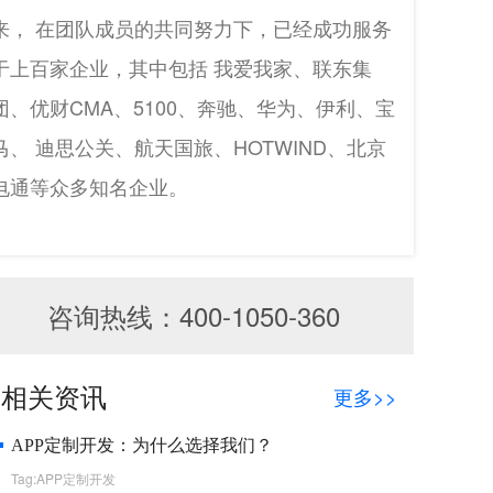
来， 在团队成员的共同努力下，已经成功服务
于上百家企业，其中包括 我爱我家、联东集
团、优财CMA、5100、奔驰、华为、伊利、宝
马、 迪思公关、航天国旅、HOTWIND、北京
电通等众多知名企业。
咨询热线：400-1050-360
相关资讯
更多>>
APP定制开发：为什么选择我们？
Tag:APP定制开发