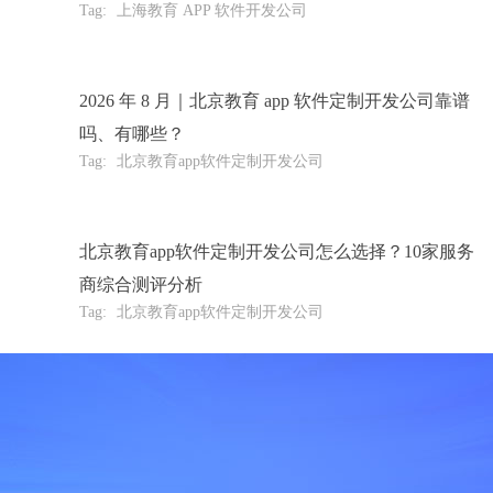
Tag:
上海教育 APP 软件开发公司
2026 年 8 月｜北京教育 app 软件定制开发公司靠谱
吗、有哪些？
Tag:
北京教育app软件定制开发公司
北京教育app软件定制开发公司怎么选择？10家服务
商综合测评分析
Tag:
北京教育app软件定制开发公司