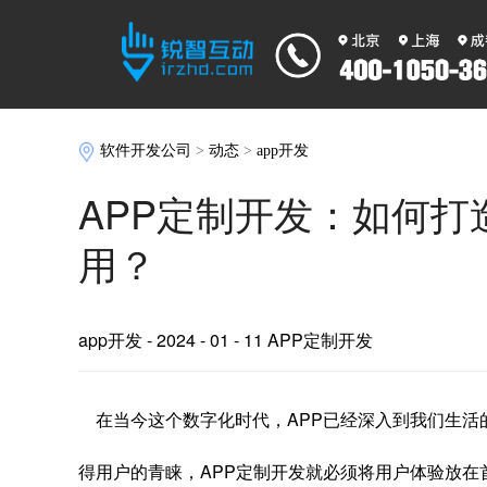
软件开发公司
>
动态
>
app开发
APP定制开发：如何
用？
app开发
- 2024 - 01 - 11 APP定制开发
在当今这个数字化时代，APP已经深入到我们生活
得用户的青睐，APP定制开发就必须将用户体验放在