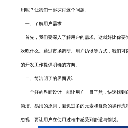
用呢？让我们一起探讨这个问题。
一、了解用户需求
首先，我们要深入了解用户的需求。这就好比你要
欢吃什么。通过市场调研、用户访谈等方式，我们可以
的开发工作提供明确的方向。
二、简洁明了的界面设计
一个好的界面设计，能让用户一目了然，快速找到
简洁、易用的原则，避免过多的元素和复杂的操作流
忽视，要让用户在使用过程中感受到舒适与愉悦。