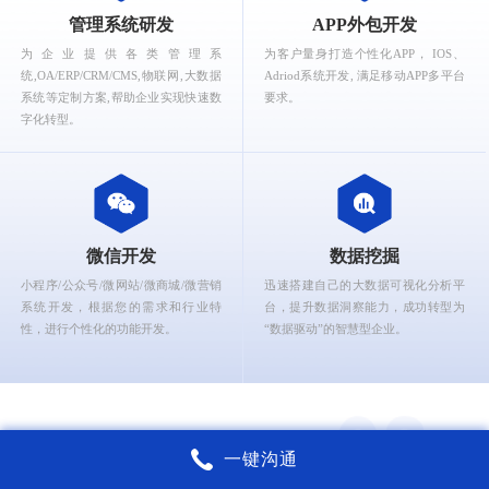
What can Ruizhi Interactive provide for you?
管理系统研发
APP外包开发
为企业提供各类管理系
为客户量身打造个性化APP， IOS、
统,OA/ERP/CRM/CMS,物联网,大数据
Adriod系统开发, 满足移动APP多平台
系统等定制方案,帮助企业实现快速数
要求。
字化转型。
微信开发
数据挖掘
小程序/公众号/微网站/微商城/微营销
迅速搭建自己的大数据可视化分析平
系统开发，根据您的需求和行业特
台，提升数据洞察能力，成功转型为
性，进行个性化的功能开发。
“数据驱动”的智慧型企业。
一键沟通
锐智互动核心能力