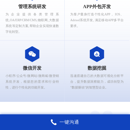
What can Ruizhi Interactive provide for you?
管理系统研发
APP外包开发
为企业提供各类管理系
为客户量身打造个性化APP， IOS、
统,OA/ERP/CRM/CMS,物联网,大数据
Adriod系统开发, 满足移动APP多平台
系统等定制方案,帮助企业实现快速数
要求。
字化转型。
微信开发
数据挖掘
小程序/公众号/微网站/微商城/微营销
迅速搭建自己的大数据可视化分析平
系统开发，根据您的需求和行业特
台，提升数据洞察能力，成功转型为
性，进行个性化的功能开发。
“数据驱动”的智慧型企业。
一键沟通
锐智互动核心能力