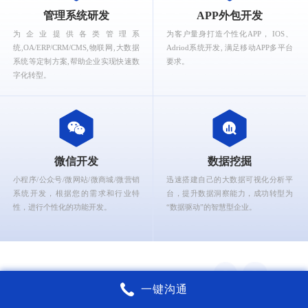
What can Ruizhi Interactive provide for you?
管理系统研发
APP外包开发
为企业提供各类管理系
为客户量身打造个性化APP， IOS、
统,OA/ERP/CRM/CMS,物联网,大数据
Adriod系统开发, 满足移动APP多平台
系统等定制方案,帮助企业实现快速数
要求。
字化转型。
微信开发
数据挖掘
小程序/公众号/微网站/微商城/微营销
迅速搭建自己的大数据可视化分析平
系统开发，根据您的需求和行业特
台，提升数据洞察能力，成功转型为
性，进行个性化的功能开发。
“数据驱动”的智慧型企业。
一键沟通
锐智互动核心能力