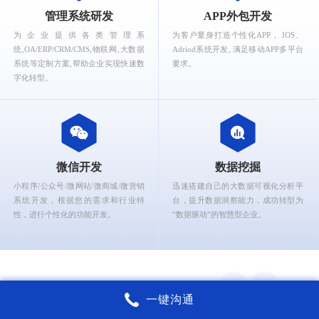
What can Ruizhi Interactive provide for you?
管理系统研发
APP外包开发
为企业提供各类管理系
为客户量身打造个性化APP， IOS、
统,OA/ERP/CRM/CMS,物联网,大数据
Adriod系统开发, 满足移动APP多平台
系统等定制方案,帮助企业实现快速数
要求。
字化转型。
微信开发
数据挖掘
小程序/公众号/微网站/微商城/微营销
迅速搭建自己的大数据可视化分析平
系统开发，根据您的需求和行业特
台，提升数据洞察能力，成功转型为
性，进行个性化的功能开发。
“数据驱动”的智慧型企业。
一键沟通
锐智互动核心能力