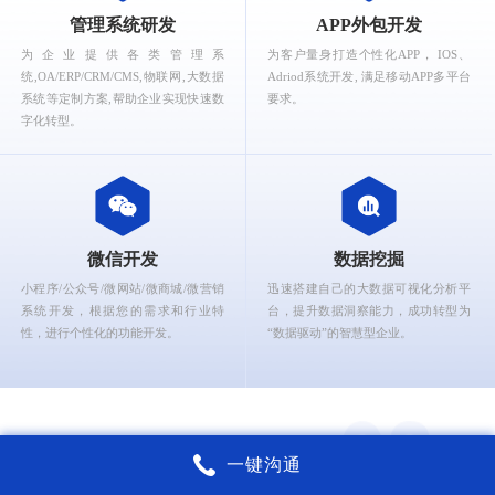
What can Ruizhi Interactive provide for you?
管理系统研发
APP外包开发
为企业提供各类管理系
为客户量身打造个性化APP， IOS、
统,OA/ERP/CRM/CMS,物联网,大数据
Adriod系统开发, 满足移动APP多平台
系统等定制方案,帮助企业实现快速数
要求。
字化转型。
微信开发
数据挖掘
小程序/公众号/微网站/微商城/微营销
迅速搭建自己的大数据可视化分析平
系统开发，根据您的需求和行业特
台，提升数据洞察能力，成功转型为
性，进行个性化的功能开发。
“数据驱动”的智慧型企业。
一键沟通
锐智互动核心能力