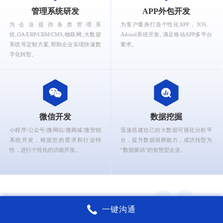
What can Ruizhi Interactive provide for you?
管理系统研发
APP外包开发
为企业提供各类管理系
为客户量身打造个性化APP， IOS、
统,OA/ERP/CRM/CMS,物联网,大数据
Adriod系统开发, 满足移动APP多平台
系统等定制方案,帮助企业实现快速数
要求。
字化转型。
微信开发
数据挖掘
小程序/公众号/微网站/微商城/微营销
迅速搭建自己的大数据可视化分析平
系统开发，根据您的需求和行业特
台，提升数据洞察能力，成功转型为
性，进行个性化的功能开发。
“数据驱动”的智慧型企业。
一键沟通
锐智互动核心能力