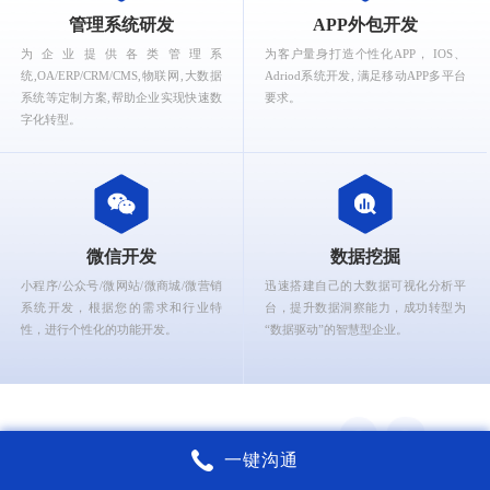
What can Ruizhi Interactive provide for you?
管理系统研发
APP外包开发
为企业提供各类管理系
为客户量身打造个性化APP， IOS、
统,OA/ERP/CRM/CMS,物联网,大数据
Adriod系统开发, 满足移动APP多平台
系统等定制方案,帮助企业实现快速数
要求。
字化转型。
微信开发
数据挖掘
小程序/公众号/微网站/微商城/微营销
迅速搭建自己的大数据可视化分析平
系统开发，根据您的需求和行业特
台，提升数据洞察能力，成功转型为
性，进行个性化的功能开发。
“数据驱动”的智慧型企业。
一键沟通
锐智互动核心能力