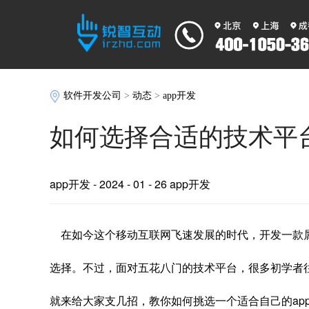
软件开发公司
>
动态
>
app开发
如何选择合适的技术平台
app开发
- 2024 - 01 - 26 app开发
在如今这个移动互联网飞速发展的时代，开发一款属
选择。不过，面对五花八门的技术平台，很多初学者
就来给大家支几招，教你如何挑选一个适合自己的ap