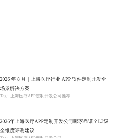
2026 年 8 月｜上海医疗行业 APP 软件定制开发全
场景解决方案
Tag:
上海医疗APP定制开发公司推荐
2026年上海医疗APP定制开发公司哪家靠谱？L3级
全维度评测建议