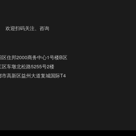
迎扫码关注、咨询
区住邦2000商务中心1号楼B区
区车墩北松路5255号2楼
都市高新区益州大道复城国际T4