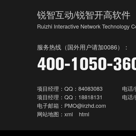
锐智互动/锐智开高软件
Ruizhi Interactive Network Technology Co
服务热线（国外用户请加0086）：
400-1050-36
项目经理：QQ：84083083
电话/
项目经理：QQ：18818131
电话/
电子邮箱：PMO@irzhd.com
网站地图：
xml
html