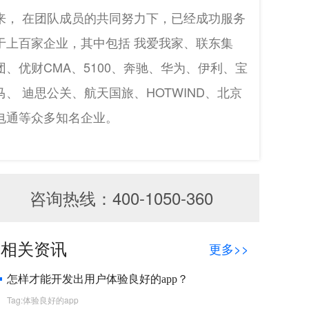
来， 在团队成员的共同努力下，已经成功服务
于上百家企业，其中包括 我爱我家、联东集
团、优财CMA、5100、奔驰、华为、伊利、宝
马、 迪思公关、航天国旅、HOTWIND、北京
电通等众多知名企业。
咨询热线：400-1050-360
相关资讯
更多>>
怎样才能开发出用户体验良好的app？
Tag:体验良好的app