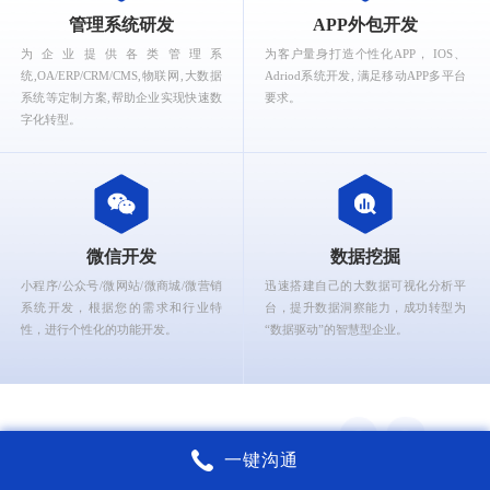
What can Ruizhi Interactive provide for you?
管理系统研发
APP外包开发
为企业提供各类管理系
为客户量身打造个性化APP， IOS、
统,OA/ERP/CRM/CMS,物联网,大数据
Adriod系统开发, 满足移动APP多平台
系统等定制方案,帮助企业实现快速数
要求。
字化转型。
微信开发
数据挖掘
小程序/公众号/微网站/微商城/微营销
迅速搭建自己的大数据可视化分析平
系统开发，根据您的需求和行业特
台，提升数据洞察能力，成功转型为
性，进行个性化的功能开发。
“数据驱动”的智慧型企业。
一键沟通
锐智互动核心能力