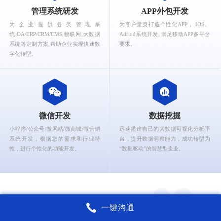
What can Ruizhi Interactive provide for you?
管理系统研发
APP外包开发
为企业提供各类管理系
为客户量身打造个性化APP， IOS、
统,OA/ERP/CRM/CMS,物联网,大数据
Adriod系统开发, 满足移动APP多平台
系统等定制方案,帮助企业实现快速数
要求。
字化转型。
微信开发
数据挖掘
小程序/公众号/微网站/微商城/微营销
迅速搭建自己的大数据可视化分析平
系统开发，根据您的需求和行业特
台，提升数据洞察能力，成功转型为
性，进行个性化的功能开发。
“数据驱动”的智慧型企业。
一键沟通
锐智互动核心能力