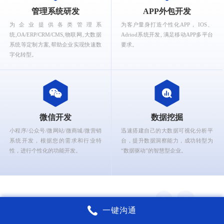
What can Ruizhi Interactive provide for you?
管理系统研发
APP外包开发
为企业提供各类管理系
为客户量身打造个性化APP， IOS、
统,OA/ERP/CRM/CMS,物联网,大数据
Adriod系统开发, 满足移动APP多平台
系统等定制方案,帮助企业实现快速数
要求。
字化转型。
微信开发
数据挖掘
小程序/公众号/微网站/微商城/微营销
迅速搭建自己的大数据可视化分析平
系统开发，根据您的需求和行业特
台，提升数据洞察能力，成功转型为
性，进行个性化的功能开发。
“数据驱动”的智慧型企业。
一键沟通
锐智互动核心能力