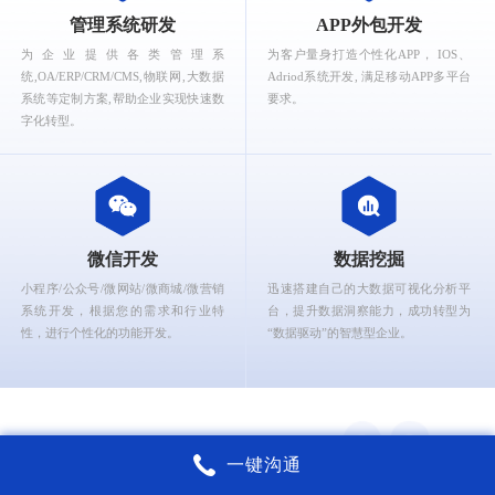
What can Ruizhi Interactive provide for you?
管理系统研发
APP外包开发
为企业提供各类管理系
为客户量身打造个性化APP， IOS、
统,OA/ERP/CRM/CMS,物联网,大数据
Adriod系统开发, 满足移动APP多平台
系统等定制方案,帮助企业实现快速数
要求。
字化转型。
微信开发
数据挖掘
小程序/公众号/微网站/微商城/微营销
迅速搭建自己的大数据可视化分析平
系统开发，根据您的需求和行业特
台，提升数据洞察能力，成功转型为
性，进行个性化的功能开发。
“数据驱动”的智慧型企业。
一键沟通
锐智互动核心能力