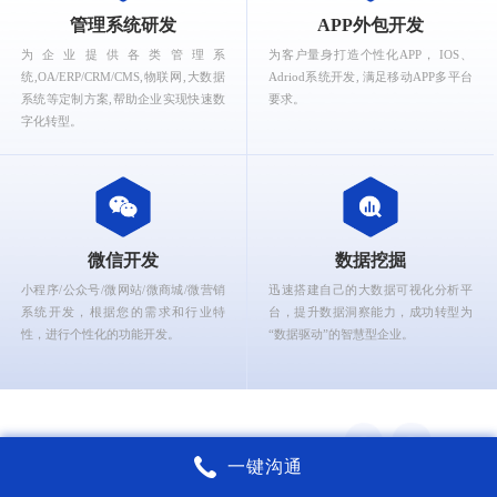
What can Ruizhi Interactive provide for you?
管理系统研发
APP外包开发
为企业提供各类管理系
为客户量身打造个性化APP， IOS、
统,OA/ERP/CRM/CMS,物联网,大数据
Adriod系统开发, 满足移动APP多平台
系统等定制方案,帮助企业实现快速数
要求。
字化转型。
微信开发
数据挖掘
小程序/公众号/微网站/微商城/微营销
迅速搭建自己的大数据可视化分析平
系统开发，根据您的需求和行业特
台，提升数据洞察能力，成功转型为
性，进行个性化的功能开发。
“数据驱动”的智慧型企业。
一键沟通
锐智互动核心能力