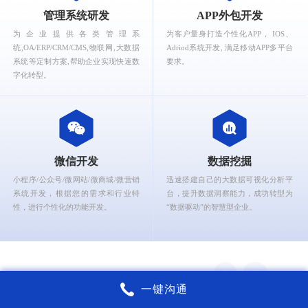
What can Ruizhi Interactive provide for you?
管理系统研发
APP外包开发
为企业提供各类管理系
为客户量身打造个性化APP， IOS、
统,OA/ERP/CRM/CMS,物联网,大数据
Adriod系统开发, 满足移动APP多平台
系统等定制方案,帮助企业实现快速数
要求。
字化转型。
微信开发
数据挖掘
小程序/公众号/微网站/微商城/微营销
迅速搭建自己的大数据可视化分析平
系统开发，根据您的需求和行业特
台，提升数据洞察能力，成功转型为
性，进行个性化的功能开发。
“数据驱动”的智慧型企业。
一键沟通
锐智互动核心能力