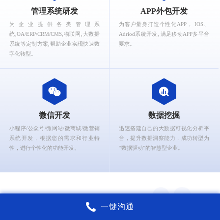
What can Ruizhi Interactive provide for you?
管理系统研发
APP外包开发
为企业提供各类管理系
为客户量身打造个性化APP， IOS、
统,OA/ERP/CRM/CMS,物联网,大数据
Adriod系统开发, 满足移动APP多平台
系统等定制方案,帮助企业实现快速数
要求。
字化转型。
微信开发
数据挖掘
小程序/公众号/微网站/微商城/微营销
迅速搭建自己的大数据可视化分析平
系统开发，根据您的需求和行业特
台，提升数据洞察能力，成功转型为
性，进行个性化的功能开发。
“数据驱动”的智慧型企业。
一键沟通
锐智互动核心能力