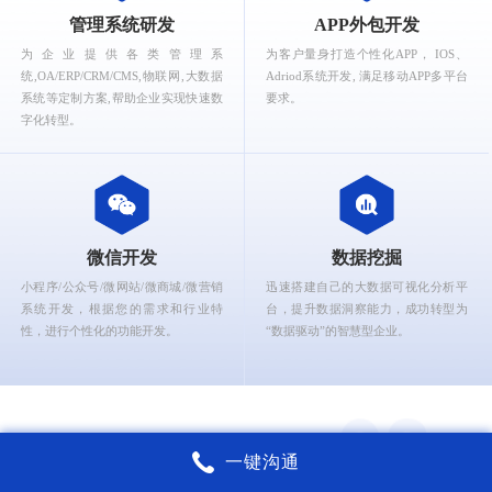
What can Ruizhi Interactive provide for you?
管理系统研发
APP外包开发
为企业提供各类管理系
为客户量身打造个性化APP， IOS、
统,OA/ERP/CRM/CMS,物联网,大数据
Adriod系统开发, 满足移动APP多平台
系统等定制方案,帮助企业实现快速数
要求。
字化转型。
微信开发
数据挖掘
小程序/公众号/微网站/微商城/微营销
迅速搭建自己的大数据可视化分析平
系统开发，根据您的需求和行业特
台，提升数据洞察能力，成功转型为
性，进行个性化的功能开发。
“数据驱动”的智慧型企业。
一键沟通
锐智互动核心能力