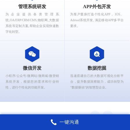
What can Ruizhi Interactive provide for you?
管理系统研发
APP外包开发
为企业提供各类管理系
为客户量身打造个性化APP， IOS、
统,OA/ERP/CRM/CMS,物联网,大数据
Adriod系统开发, 满足移动APP多平台
系统等定制方案,帮助企业实现快速数
要求。
字化转型。
微信开发
数据挖掘
小程序/公众号/微网站/微商城/微营销
迅速搭建自己的大数据可视化分析平
系统开发，根据您的需求和行业特
台，提升数据洞察能力，成功转型为
性，进行个性化的功能开发。
“数据驱动”的智慧型企业。
一键沟通
锐智互动核心能力