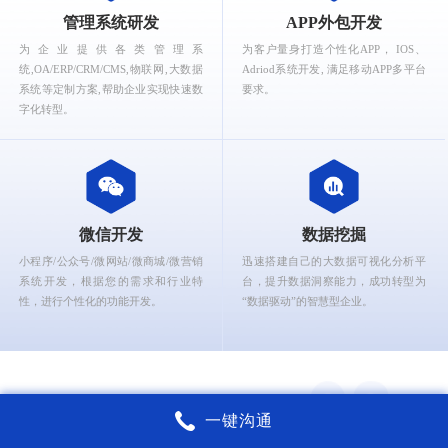
What can Ruizhi Interactive provide for you?
管理系统研发
APP外包开发
为企业提供各类管理系
为客户量身打造个性化APP， IOS、
统,OA/ERP/CRM/CMS,物联网,大数据
Adriod系统开发, 满足移动APP多平台
系统等定制方案,帮助企业实现快速数
要求。
字化转型。
微信开发
数据挖掘
小程序/公众号/微网站/微商城/微营销
迅速搭建自己的大数据可视化分析平
系统开发，根据您的需求和行业特
台，提升数据洞察能力，成功转型为
性，进行个性化的功能开发。
“数据驱动”的智慧型企业。
一键沟通
锐智互动核心能力