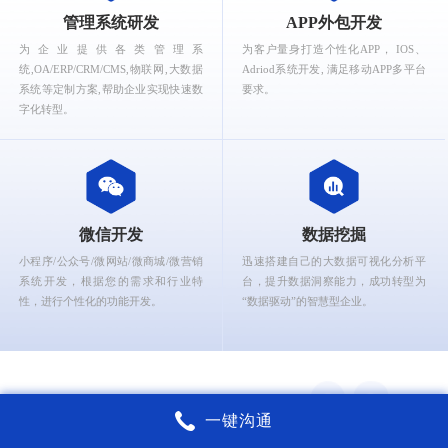
What can Ruizhi Interactive provide for you?
管理系统研发
APP外包开发
为企业提供各类管理系
为客户量身打造个性化APP， IOS、
统,OA/ERP/CRM/CMS,物联网,大数据
Adriod系统开发, 满足移动APP多平台
系统等定制方案,帮助企业实现快速数
要求。
字化转型。
微信开发
数据挖掘
小程序/公众号/微网站/微商城/微营销
迅速搭建自己的大数据可视化分析平
系统开发，根据您的需求和行业特
台，提升数据洞察能力，成功转型为
性，进行个性化的功能开发。
“数据驱动”的智慧型企业。
一键沟通
锐智互动核心能力