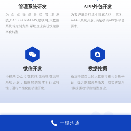
What can Ruizhi Interactive provide for you?
管理系统研发
APP外包开发
为企业提供各类管理系
为客户量身打造个性化APP， IOS、
统,OA/ERP/CRM/CMS,物联网,大数据
Adriod系统开发, 满足移动APP多平台
系统等定制方案,帮助企业实现快速数
要求。
字化转型。
微信开发
数据挖掘
小程序/公众号/微网站/微商城/微营销
迅速搭建自己的大数据可视化分析平
系统开发，根据您的需求和行业特
台，提升数据洞察能力，成功转型为
性，进行个性化的功能开发。
“数据驱动”的智慧型企业。
一键沟通
锐智互动核心能力