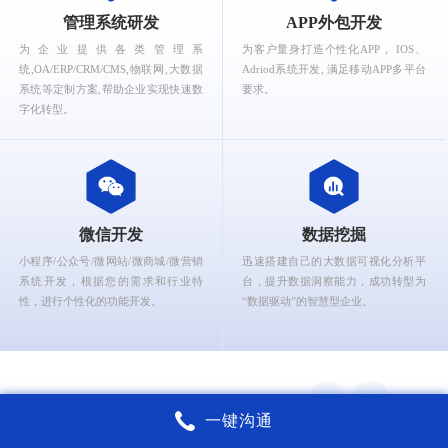
What can Ruizhi Interactive provide for you?
管理系统研发
APP外包开发
为企业提供各类管理系
为客户量身打造个性化APP， IOS、
统,OA/ERP/CRM/CMS,物联网,大数据
Adriod系统开发, 满足移动APP多平台
系统等定制方案,帮助企业实现快速数
要求。
字化转型。
微信开发
数据挖掘
小程序/公众号/微网站/微商城/微营销
迅速搭建自己的大数据可视化分析平
系统开发，根据您的需求和行业特
台，提升数据洞察能力，成功转型为
性，进行个性化的功能开发。
“数据驱动”的智慧型企业。
一键沟通
锐智互动核心能力