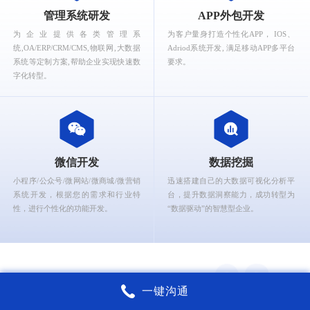
What can Ruizhi Interactive provide for you?
管理系统研发
APP外包开发
为企业提供各类管理系
为客户量身打造个性化APP， IOS、
统,OA/ERP/CRM/CMS,物联网,大数据
Adriod系统开发, 满足移动APP多平台
系统等定制方案,帮助企业实现快速数
要求。
字化转型。
微信开发
数据挖掘
小程序/公众号/微网站/微商城/微营销
迅速搭建自己的大数据可视化分析平
系统开发，根据您的需求和行业特
台，提升数据洞察能力，成功转型为
性，进行个性化的功能开发。
“数据驱动”的智慧型企业。
一键沟通
锐智互动核心能力